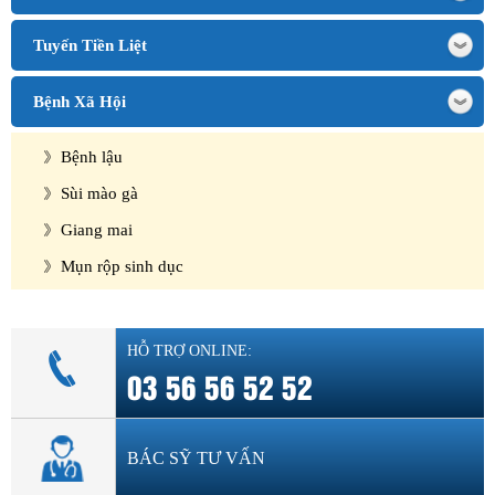
Tuyến Tiền Liệt
Bệnh Xã Hội
Bệnh lậu
Sùi mào gà
Giang mai
Mụn rộp sinh dục
HỖ TRỢ ONLINE:
03 56 56 52 52
BÁC SỸ TƯ VẤN