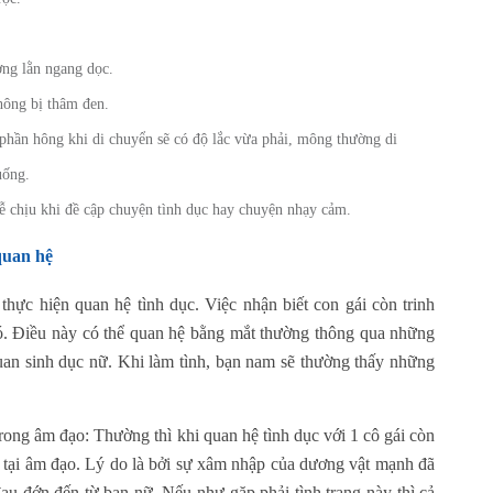
ng lằn ngang dọc.
hông bị thâm đen.
 phần hông khi di chuyển sẽ có độ lắc vừa phải, mông thường di
uống.
ễ chịu khi đề cập chuyện tình dục hay chuyện nhạy cảm.
quan hệ
thực hiện quan hệ tình dục. Việc nhận biết con gái còn trinh
ó. Điều này có thể quan hệ bằng mắt thường thông qua những
 quan sinh dục nữ. Khi làm tình, bạn nam sẽ thường thấy những
ng âm đạo: Thường thì khi quan hệ tình dục với 1 cô gái còn
u tại âm đạo. Lý do là bởi sự xâm nhập của dương vật mạnh đã
au đớn đến từ bạn nữ. Nếu như gặp phải tình trạng này thì cả