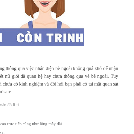
ông thông qua việc nhận diện bề ngoài không quá khó để nhận
ết nữ giới đã quan hệ hay chưa thông qua vẻ bề ngoài. Tuy
i chưa có kinh nghiệm và đòi hỏi bạn phải có tai mắt quan sát
ư sau:
ẩn đỏ li ti.
cao trực tiếp cũng như lông mày dài.
ược.