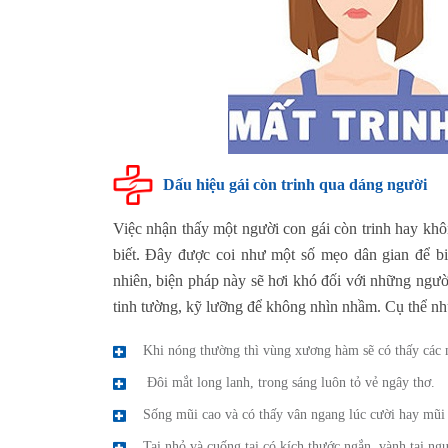
Dấu hiệu gái còn trinh qua dáng người
Việc nhận thấy một người con gái còn trinh hay kh
biết. Đây được coi như một số mẹo dân gian để bi
nhiên, biện pháp này sẽ hơi khó đối với những ngườ
tinh tường, kỹ lưỡng để không nhìn nhầm. Cụ thể nh
Khi nóng thường thì vùng xương hàm sẽ có thấy các m
Đôi mắt long lanh, trong sáng luôn tỏ vẻ ngây thơ.
Sống mũi cao và có thấy vân ngang lúc cười hay mũi 
Tai nhỏ và cuống tai có kích thước ngắn, vành tai ng