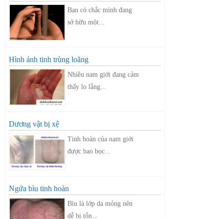
Bạn có chắc mình đang
sở hữu một...
Hình ảnh tinh trùng loãng
Nhiều nam giới đang cảm
thấy lo lắng...
Dương vật bị xệ
Tinh hoàn của nam giới
được bao bọc...
Ngứa bìu tinh hoàn
Bìu là lớp da mỏng nên
dễ bị tổn...