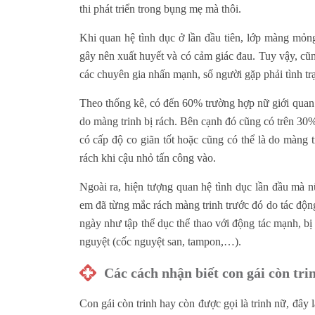
thi phát triển trong bụng mẹ mà thôi.
Khi quan hệ tình dục ở lần đầu tiên, lớp màng mỏng
gây nên xuất huyết và có cảm giác đau. Tuy vậy, cũn
các chuyên gia nhấn mạnh, số người gặp phải tình tr
Theo thống kê, có đến 60% trường hợp nữ giới quan h
do màng trinh bị rách. Bên cạnh đó cũng có trên 30%
có cấp độ co giãn tốt hoặc cũng có thể là do màng 
rách khi cậu nhỏ tấn công vào.
Ngoài ra, hiện tượng quan hệ tình dục lần đầu mà 
em đã từng mắc rách màng trinh trước đó do tác độn
ngày như tập thể dục thể thao với động tác mạnh, bị
nguyệt (cốc nguyệt san, tampon,…).
Các cách nhận biết con gái còn tri
Con gái còn trinh hay còn được gọi là trinh nữ, đâ