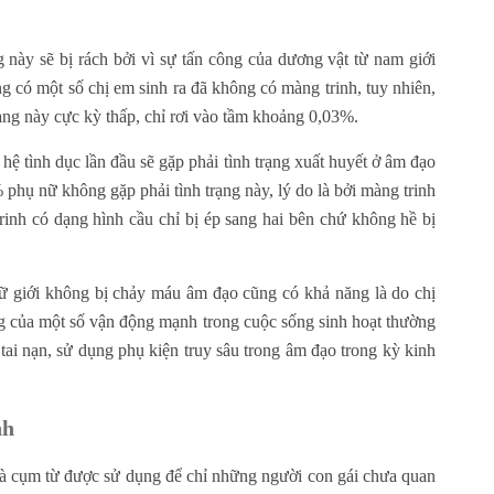
 này sẽ bị rách bởi vì sự tấn công của dương vật từ nam giới
g có một số chị em sinh ra đã không có màng trinh, tuy nhiên,
ạng này cực kỳ thấp, chỉ rơi vào tầm khoảng 0,03%.
ệ tình dục lần đầu sẽ gặp phải tình trạng xuất huyết ở âm đạo
 phụ nữ không gặp phải tình trạng này, lý do là bởi màng trinh
trinh có dạng hình cầu chỉ bị ép sang hai bên chứ không hề bị
nữ giới không bị chảy máu âm đạo cũng có khả năng là do chị
g của một số vận động mạnh trong cuộc sống sinh hoạt thường
 tai nạn, sử dụng phụ kiện truy sâu trong âm đạo trong kỳ kinh
nh
y là cụm từ được sử dụng để chỉ những người con gái chưa quan