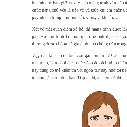
hệ tình dục bao giờ, vì vậy nên màng trinh vẫn còn t
chức năng chủ yếu là bảo vệ và giúp chị em phòng 
gây nhiễm trùng như bụi bẩn, virus, vi khuẩn,…
Xét về mặt quan điểm xã hội thì màng trinh được lấ
gái. Họ còn trinh là chưa quan hệ tình dục bao g
thường được chồng và gia đình nhà chồng trân trọng
Vậy đâu là cách để biết con gái còn trinh? Các chuy
mất trinh, bạn có thể căn cứ vào các cách nhìn nhâ
hay cũng có thể kiểm tra với ngón tay hay nhờ tới bác
tra con gái còn trinh hay đã quan hệ anh em có thể t