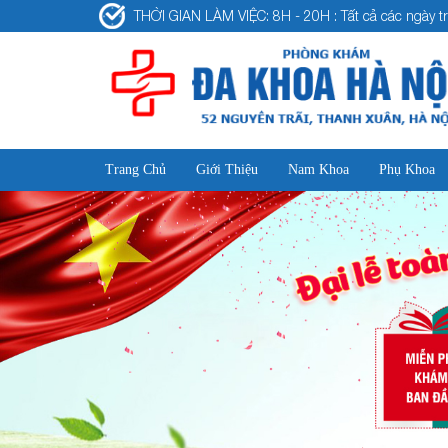
THỜI GIAN LÀM VIỆC: 8H - 20H : Tất cả các ngày tr
Trang Chủ
Giới Thiệu
Nam Khoa
Phụ Khoa