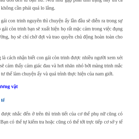
n không cần phải quá lo lắng.
 gái con trinh nguyên thì chuyện ấy lần đầu sẽ diễn ra trong sự
ô gái còn trinh bạn sẽ xuất hiện họ rất mặc cảm trong việc đụng
ờng, họ sẽ chỉ chờ đợi và trao quyền chủ động hoàn toàn cho
là cách nhận biết con gái còn trinh được nhiều người xem xét
h sẽ cảm thấy cảm giác đau và hơi nhăn nhó bởi màng trinh mắc
tư thế làm chuyện ấy và quá trình thực hiện của nam giới.
ương vật
 tế
được nhắc đến ở trên thì trinh tiết của cơ thể phụ nữ cũng có
n có thể tự kiểm tra hoặc cũng có thể tới trực tiếp cơ sở y tế