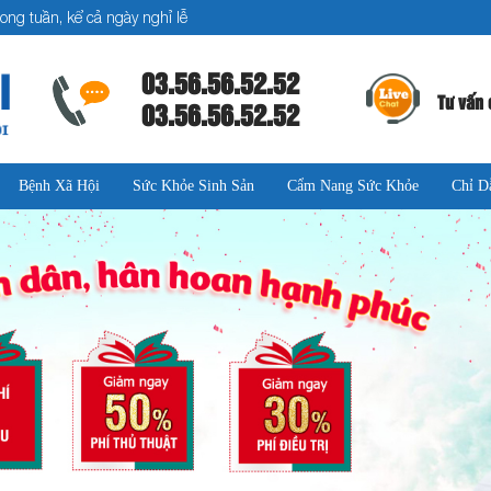
ong tuần, kể cả ngày nghỉ lễ
03.56.56.52.52
Tư vấn 
03.56.56.52.52
Bệnh Xã Hội
Sức Khỏe Sinh Sản
Cẩm Nang Sức Khỏe
Chỉ D