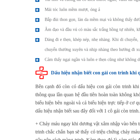
Mái tóc luôn mềm mượt, óng ả
Bắp đùi thon gọn, làn da mềm mại và không thấy đườ
Âm đạo và đầu vú có màu sắc trắng hồng tự nhiên, k
Dáng đi e thẹn, khép nép, nhẹ nhàng. Khi di chuyển,
chuyển thường xuyên và nhịp nhàng theo hướng đi x
Cảm thấy ngại ngần và luôn e thẹn cũng như không d
Dấu hiệu nhận biết con gái con trinh khi 
Bên cạnh đó còn có dấu hiệu con gái còn trinh khi 
thông qua lần quan hệ đầu tiên hoàn toàn không kh
biểu hiện bên ngoài và cả biểu hiện trực tiếp ở cơ
dấu hiệu nhận biết sau đây đối với 1 cô gái còn trinh.
+ Chảy máu ngay khi dương vật xâm nhập vào bên tro
trinh chắc chắn bạn sẽ thấy có triệu chứng chảy má
gây nên rách màng trinh. Kèm theo đó là cảm giác đ