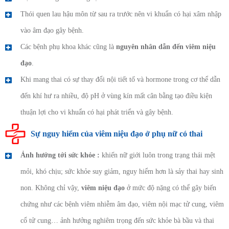
Thói quen lau hậu môn từ sau ra trước nên vi khuẩn có hại xâm nhập
vào âm đạo gây bệnh.
Các bệnh phụ khoa khác cũng là
nguyên nhân dẫn đến viêm niệu
đạo
.
Khi mang thai có sự thay đổi nội tiết tố và hormone trong cơ thể dẫn
đến khí hư ra nhiều, độ pH ở vùng kín mất cân bằng tạo điều kiện
thuận lợi cho vi khuẩn có hại phát triển và gây bệnh.
Sự nguy hiểm của viêm niệu đạo ở phụ nữ có thai
Ảnh hưởng tới sức khỏe :
khiến nữ giới luôn trong trạng thái mệt
mỏi, khó chịu; sức khỏe suy giảm, nguy hiểm hơn là sảy thai hay sinh
non. Không chỉ vậy,
viêm niệu đạo
ở mức độ nặng có thể gây biến
chứng như các bệnh viêm nhiễm âm đạo, viêm nội mạc tử cung, viêm
cổ tử cung… ảnh hưởng nghiêm trọng đến sức khỏe bà bầu và thai