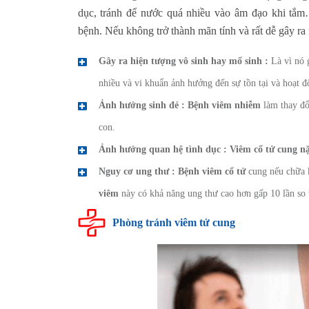
dục, tránh để nước quá nhiều vào âm đạo khi tắm
bệnh. Nếu không trở thành mãn tính và rất dễ gây ra
Gây ra hiện tượng vô sinh hay mổ sinh :
Là vì nó g
nhiều và vi khuẩn ảnh hưởng đến sự tồn tại và hoạt đ
Ảnh hưởng sinh đẻ :
Bệnh viêm nhiễm
làm thay đổi
con.
Ảnh hưởng quan hệ tình dục :
Viêm cổ tử cung n
Nguy cơ ung thư :
Bệnh viêm cổ tử
cung nếu chữa 
viêm
này có khả năng ung thư cao hơn gấp 10 lần so
Phòng tránh viêm tử cung