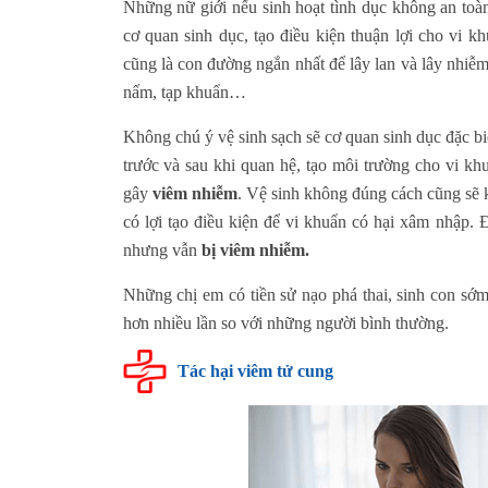
Những nữ giới nếu sinh hoạt tình dục không an toàn
cơ quan sinh dục, tạo điều kiện thuận lợi cho vi 
cũng là con đường ngắn nhất để lây lan và lây nhiễm 
nấm, tạp khuẩn…
Không chú ý vệ sinh sạch sẽ cơ quan sinh dục đặc bi
trước và sau khi quan hệ, tạo môi trường cho vi k
gây
viêm nhiễm
. Vệ sinh không đúng cách cũng sẽ k
có lợi tạo điều kiện để vi khuẩn có hại xâm nhập. 
nhưng vẫn
bị viêm nhiễm.
Những chị em có tiền sử nạo phá thai, sinh con 
hơn nhiều lần so với những người bình thường.
Tác hại viêm tử cung