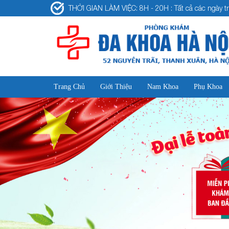
THỜI GIAN LÀM VIỆC: 8H - 20H : Tất cả các ngày tr
Trang Chủ
Giới Thiệu
Nam Khoa
Phụ Khoa