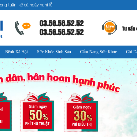
ong tuần, kể cả ngày nghỉ lễ
03.56.56.52.52
Tư vấn 
03.56.56.52.52
Bệnh Xã Hội
Sức Khỏe Sinh Sản
Cẩm Nang Sức Khỏe
Chỉ D