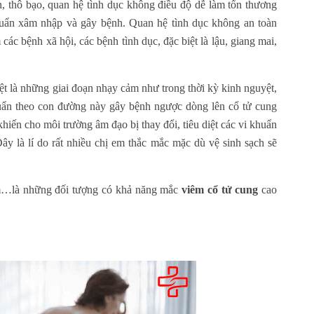
, thô bạo, quan hệ tình dục không điều độ dễ làm tổn thương
khuẩn xâm nhập và gây bệnh. Quan hệ tình dục không an toàn
các bệnh xã hội, các bệnh tình dục, đặc biệt là lậu, giang mai,
ệt là những giai đoạn nhạy cảm như trong thời kỳ kinh nguyệt,
huẩn theo con đường này gây bệnh ngược dòng lên cổ tử cung
hiến cho môi trường âm đạo bị thay đổi, tiêu diệt các vi khuẩn
Đây là lí do rất nhiều chị em thắc mắc mặc dù vệ sinh sạch sẽ
sớm…là những đối tượng có khả năng mắc
viêm cổ tử cung
cao