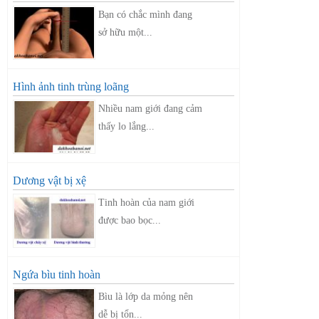
Bạn có chắc mình đang
sở hữu một...
Hình ảnh tinh trùng loãng
Nhiều nam giới đang cảm
thấy lo lắng...
Dương vật bị xệ
Tinh hoàn của nam giới
được bao bọc...
Ngứa bìu tinh hoàn
Bìu là lớp da mỏng nên
dễ bị tổn...