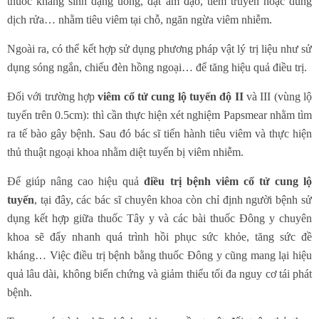
thuốc kháng sinh dạng uống, đặt âm đạo, tiêm truyền hoặc dung
dịch rửa… nhằm tiêu viêm tại chỗ, ngăn ngừa viêm nhiễm.
Ngoài ra, có thể kết hợp sử dụng phương pháp vật lý trị liệu như sử
dụng sóng ngắn, chiếu đèn hồng ngoại… để tăng hiệu quả điều trị.
Đối với trường hợp
viêm cổ tử cung lộ tuyến độ II
và III (vùng lộ
tuyến trên 0.5cm): thì cần thực hiện xét nghiệm Papsmear nhằm tìm
ra tế bào gây bệnh. Sau đó bác sĩ tiến hành tiêu viêm và thực hiện
thủ thuật ngoại khoa nhằm diệt tuyến bị viêm nhiễm.
Để giúp nâng cao hiệu quả
điều trị bệnh viêm cổ tử cung lộ
tuyến
, tại đây, các bác sĩ chuyên khoa còn chỉ định người bệnh sử
dụng kết hợp giữa thuốc Tây y và các bài thuốc Đông y chuyên
khoa sẽ đẩy nhanh quá trình hồi phục sức khỏe, tăng sức đề
kháng… Việc điều trị bệnh bằng thuốc Đông y cũng mang lại hiệu
quả lâu dài, không biến chứng và giảm thiểu tối đa nguy cơ tái phát
bệnh.