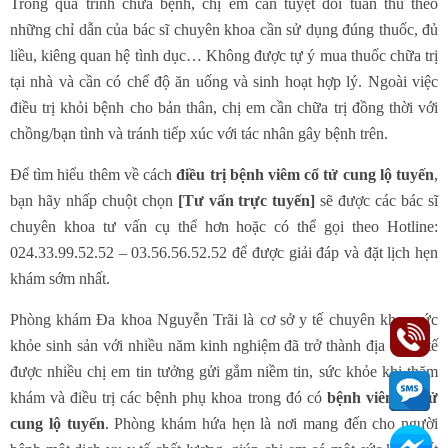
Trong quá trình chữa bệnh, chị em cần tuyệt đối tuân thủ theo
những chỉ dẫn của bác sĩ chuyên khoa cần sử dụng đúng thuốc, đủ
liều, kiêng quan hệ tình dục… Không được tự ý mua thuốc chữa trị
tại nhà và cần có chế độ ăn uống và sinh hoạt hợp lý. Ngoài việc
điều trị khỏi bệnh cho bản thân, chị em cần chữa trị đồng thời với
chồng/bạn tình và tránh tiếp xúc với tác nhân gây bệnh trên.
Để tìm hiểu thêm về cách
điều trị bệnh viêm cổ tử cung lộ tuyến
,
bạn hãy nhấp chuột chọn
[Tư vấn trực tuyến]
sẽ được các bác sĩ
chuyên khoa tư vấn cụ thể hơn hoặc có thể gọi theo Hotline:
024.33.99.52.52 – 03.56.56.52.52 để được giải đáp và đặt lịch hẹn
khám sớm nhất.
Phòng khám Đa khoa Nguyễn Trãi là cơ sở y tế chuyên khoa sức
khỏe sinh sản với nhiều năm kinh nghiệm đã trở thành địa chỉ y tế
được nhiều chị em tin tưởng gửi gắm niềm tin, sức khỏe khi thăm
khám và điều trị các bệnh phụ khoa trong đó có
bệnh viêm cổ tử
cung lộ tuyến
. Phòng khám hứa hẹn là nơi mang đến cho người