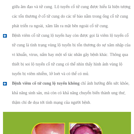
giữa âm đạo và tử cung. Lộ tuyến cổ tử cung được hiểu là hiện tượng
các tổn thương ở cổ tử cung do các tế bào nằm trong ống cổ tử cung
phát triển ra ngoài, xâm lấn ra mặt bên ngoài cổ tử cung.
Bệnh viêm cổ tử cung lộ tuyến hay còn được gọi là viêm lộ tuyến cổ
tử cung là tình trạng vùng lộ tuyến bị tổn thương do sự xâm nhập của
vi khuẩn, virus, nấm hay một số tác nhân gây bệnh khác. Thông qua
thiết bị soi lộ tuyến cổ tử cung có thể nhìn thấy hình ảnh vùng lộ
tuyến bị viêm nhiễm, lở loét và có thể có mủ.
Bệnh viêm cổ tử cung lộ tuyến không
chỉ ảnh hưởng đến sức khỏe,
khả năng sinh sản, mà còn có khả năng chuyển biến thành ung thư,
thậm chí đe dọa tới tính mạng của người bệnh.