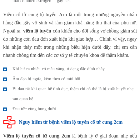
thai có nhiều estrogen… gây nên.
Viêm cổ tử cung lộ tuyến 2cm là một trong những nguyên nhân
hàng đầu gây vô sinh và làm giảm khả năng thụ thai của phụ nữ.
Ngoài ra,
viêm lộ tuyến
còn khiến cho đời sống vợ chồng giảm sút
do những cơn đau đớn xuất hiện khi giao hợp… Chính vì vậy, ngay
khi nhận thấy một trong những biểu hiện dưới đây, chị em cần
nhanh chóng tìm đến các cơ sở y tế chuyên khoa để thăm khám.
Khí hư ra nhiều có màu vàng, ở dạng đặc dính nhày.
Âm đạo bị ngứa, kèm theo có mùi hôi.
Bị đau rát khi quan hệ tình dục, thậm chí có thể là bị xuất huyết nhẹ
sau quan hệ.
Đau tức vùng bụng dưới.
Nguy hiểm từ bệnh viêm lộ tuyến cổ tử cung 2cm
Viêm lộ tuyến cổ tử cung 2cm
là bệnh lý ở giai đoạn nhẹ nếu