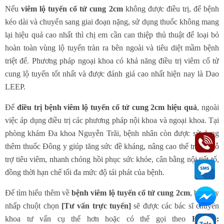
Nếu
viêm lộ tuyến cổ tử cung 2cm
không được điều trị, để bệnh
kéo dài và chuyển sang giai đoạn nặng, sử dụng thuốc không mang
lại hiệu quả cao nhất thì chị em cần can thiệp thủ thuật để loại bỏ
hoàn toàn vùng lộ tuyến tràn ra bên ngoài và tiêu diệt mầm bệnh
triệt để. Phương pháp ngoại khoa có khả năng điều trị viêm cổ tử
cung lộ tuyến tốt nhất và được đánh giá cao nhất hiện nay là Dao
LEEP.
Để
điều trị bệnh viêm lộ tuyến cổ tử cung 2cm hiệu quả
, ngoài
việc áp dụng điều trị các phương pháp nội khoa và ngoại khoa. Tại
phòng khám Đa khoa Nguyễn Trãi, bệnh nhân còn được sử dụng
thêm thuốc Đông y giúp tăng sức đề kháng, nâng cao thể trạng, hỗ
trợ tiêu viêm, nhanh chóng hồi phục sức khỏe, cân bằng nội tiết tố,
đồng thời hạn chế tối đa mức độ tái phát của bệnh.
Để tìm hiểu thêm về
bệnh viêm lộ tuyến cổ tử cung 2cm
, bạn hãy
nhấp chuột chọn
[Tư vấn trực tuyến]
sẽ được các bác sĩ chuyên
khoa tư vấn cụ thể hơn hoặc có thể gọi theo
Hotline: