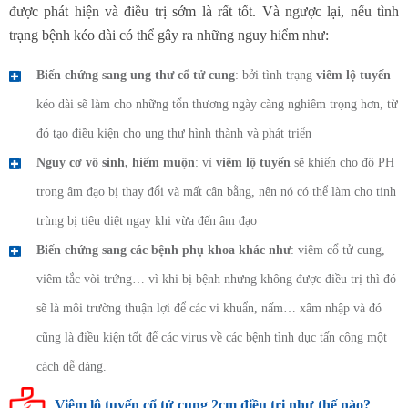
được phát hiện và điều trị sớm là rất tốt. Và ngược lại, nếu tình
trạng bệnh kéo dài có thể gây ra những nguy hiểm như:
Biến chứng sang ung thư cổ tử cung
: bởi tình trạng
viêm lộ tuyến
kéo dài sẽ làm cho những tổn thương ngày càng nghiêm trọng hơn, từ
đó tạo điều kiện cho ung thư hình thành và phát triển
Nguy cơ vô sinh, hiếm muộn
: vì
viêm lộ tuyến
sẽ khiến cho độ PH
trong âm đạo bị thay đổi và mất cân bằng, nên nó có thể làm cho tinh
trùng bị tiêu diệt ngay khi vừa đến âm đạo
Biến chứng sang các bệnh phụ khoa khác như
: viêm cổ tử cung,
viêm tắc vòi trứng… vì khi bị bệnh nhưng không được điều trị thì đó
sẽ là môi trường thuận lợi để các vi khuẩn, nấm… xâm nhập và đó
cũng là điều kiện tốt để các virus về các bệnh tình dục tấn công một
cách dễ dàng.
Viêm lộ tuyến cổ tử cung 2cm điều trị như thế nào?