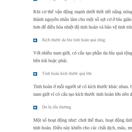
Khi cơ thể vận động mạnh dưới thời tiết nắng nóng,
thành nguyên nhân làm cho một số sợi cơ ở bìu giãn 
hơn để điều hòa nhiệt độ tinh hoàn và bảo vệ tinh trù
Kích thước da bìu tinh hoàn quá rộng:
Với nhiều nam giới, có cấu tạo phần da bìu quá rộng 
bên trái hoặc phải.
Tinh hoàn kích thước quá lớn
Tinh hoàn ở mỗi người sẽ có kích thước khác nhau. C
nam giới vì có cấu tạo kích thước tinh hoàn lớn nên 
Do bị tổn thương
Một số hoạt động như: chơi thể thao, hoạt động t
tinh hoàn. Điều này khiến cho các chất dịch, máu, m