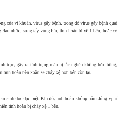
ông của vi khuẩn, virus gây bệnh, trong đó virus gây bệnh quai
ng đau nhức, sưng tấy vùng bìu, tinh hoàn bị xệ 1 bên, hoặc có
nh trục, gây ra tình trạng máu bị tắc nghẽn không lưu thông,
n tinh hoàn bên xoắn sẽ chảy xệ hơn bên còn lại.
an sinh dục đặc biệt. Khi đó, tinh hoàn không nằm đúng vị trí
hiến tinh hoàn bị chảy xệ 1 bên.