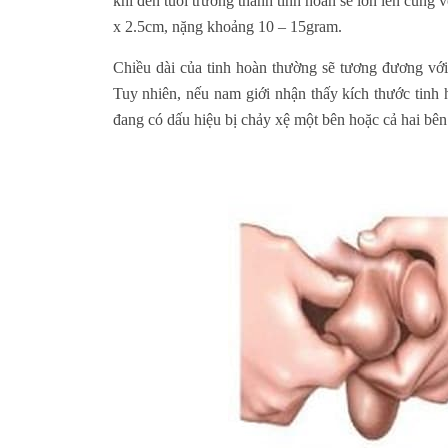
khi đến tuổi trưởng thành tinh hoàn sẽ lớn lên cũng v
x 2.5cm, nặng khoảng 10 – 15gram.
Chiều dài của tinh hoàn thường sẽ tương đương với
Tuy nhiên, nếu nam giới nhận thấy kích thước tinh 
đang có dấu hiệu bị chảy xệ một bên hoặc cả hai bên