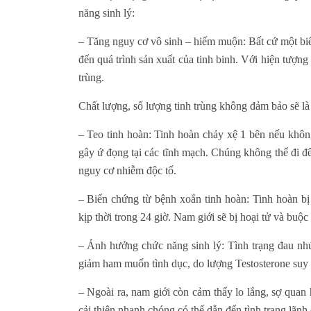
năng sinh lý:
– Tăng nguy cơ vô sinh – hiếm muộn: Bất cứ một biể
đến quá trình sản xuất của tinh binh. Với hiện tượng
trùng.
Chất lượng, số lượng tinh trùng không đảm bảo sẽ l
– Teo tinh hoàn: Tinh hoàn chảy xệ 1 bên nếu không
gây ứ đọng tại các tĩnh mạch. Chúng không thể đi đế
nguy cơ nhiễm độc tố.
– Biến chứng từ bệnh xoắn tinh hoàn: Tinh hoàn bị
kịp thời trong 24 giờ. Nam giới sẽ bị hoại tử và buộc 
– Ảnh hưởng chức năng sinh lý: Tình trạng đau nhức
giảm ham muốn tình dục, do lượng Testosterone suy
– Ngoài ra, nam giới còn cảm thấy lo lắng, sợ quan
cải thiện nhanh chóng có thể dẫn đến tình trạng lãnh 