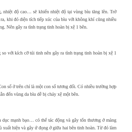
 nhiệt độ cao… sẽ khiến nhiệt độ tại vùng bìu tăng lên. Trở
ra, khi đó diện tích tiếp xúc của bìu với không khí cũng nhiều
ng. Nên gây ra tình trạng tinh hoàn bị xệ 1 bên.
so với kích cỡ túi tinh nên gây ra tình trạng tinh hoàn bị xệ 1
on số ở trên chỉ là một con số tương đối. Có nhiều trường hợp
dẫn đến vùng da bìu dễ bị chảy xệ một bên.
ình dục mạnh bạo… có thể tác động và gây tổn thương ở màng
ủ xuất hiện và gây ứ đọng ở giữa hai bên tinh hoàn. Từ đó làm