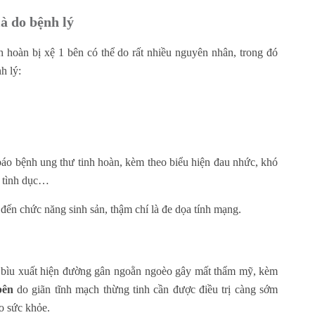
à do bệnh lý
 hoàn bị xệ 1 bên có thể do rất nhiều nguyên nhân, trong đó
h lý:
 báo bệnh ung thư tinh hoàn, kèm theo biểu hiện đau nhức, khó
ệ tình dục…
đến chức năng sinh sản, thậm chí là đe dọa tính mạng.
da bìu xuất hiện đường gân ngoằn ngoèo gây mất thẩm mỹ, kèm
bên
do giãn tĩnh mạch thừng tinh cần được điều trị càng sớm
o sức khỏe.