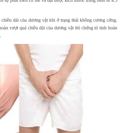
ới sự phát triển cơ thể và đạt được kích thước trung bình từ 4.5
 chiều dài của dương vật khi ở trạng thái không cương cứng.
hoàn vượt quá chiều dài của dương vật thì chứng tỏ tinh hoàn
.