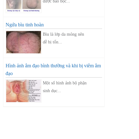
được bao bọc...
Ngứa bìu tinh hoàn
Bìu là lớp da mỏng nên
dễ bị tổn...
Hình ảnh âm đạo bình thường và khi bị viêm âm
đạo
Một số hình ảnh bộ phận
sinh dục...