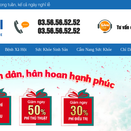
ong tuần, kể cả ngày nghỉ lễ
03.56.56.52.52
Tư vấn 
03.56.56.52.52
Bệnh Xã Hội
Sức Khỏe Sinh Sản
Cẩm Nang Sức Khỏe
Chỉ D