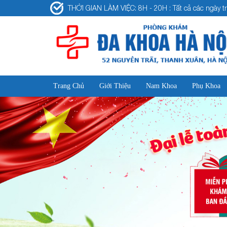
THỜI GIAN LÀM VIỆC: 8H - 20H : Tất cả các ngày tr
Trang Chủ
Giới Thiệu
Nam Khoa
Phụ Khoa