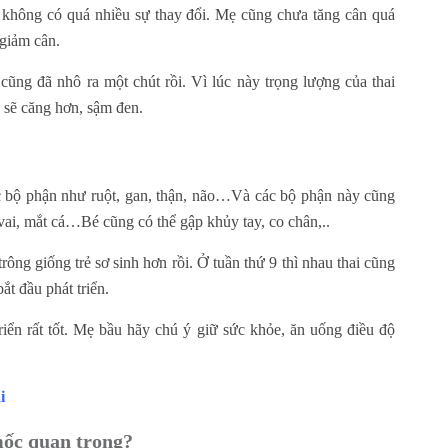
 không có quá nhiều sự thay đổi. Mẹ cũng chưa tăng cân quá
 giảm cân.
cũng đã nhô ra một chút rồi. Vì lúc này trọng lượng của thai
 sẽ căng hơn, sậm đen.
các bộ phận như ruột, gan, thận, não…Và các bộ phận này cũng
vai, mắt cá…Bé cũng có thể gập khủy tay, co chân,..
ông giống trẻ sơ sinh hơn rồi. Ở tuần thứ 9 thì nhau thai cũng
ắt đầu phát triển.
iển rất tốt. Mẹ bầu hãy chú ý giữ sức khỏe, ăn uống điều độ
i
 mốc quan trọng?