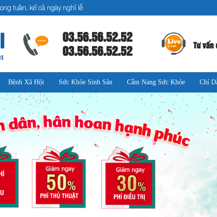
ong tuần, kể cả ngày nghỉ lễ
03.56.56.52.52
Tư vấn 
03.56.56.52.52
Bệnh Xã Hội
Sức Khỏe Sinh Sản
Cẩm Nang Sức Khỏe
Chỉ D