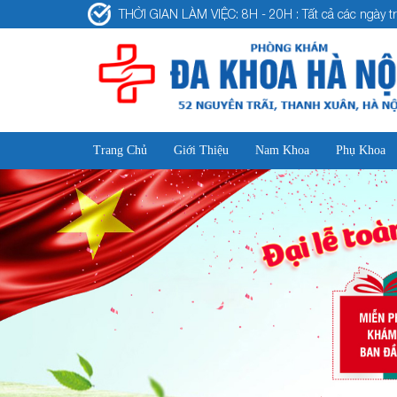
THỜI GIAN LÀM VIỆC: 8H - 20H : Tất cả các ngày tr
Trang Chủ
Giới Thiệu
Nam Khoa
Phụ Khoa