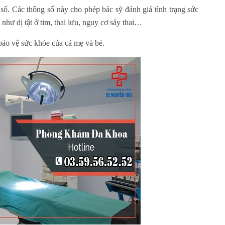
g số. Các thông số này cho phép bác sỹ đánh giá tình trạng sức
hư dị tật ở tim, thai lưu, nguy cơ sảy thai…
ảo vệ sức khỏe của cả mẹ và bé.