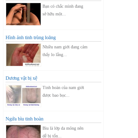
Bạn có chắc mình đang
sở hữu một...
Hình ảnh tinh trùng loãng
Nhiều nam giới đang cảm
thấy lo lắng...
Dương vật bị xệ
Tinh hoàn của nam giới
được bao bọc...
Ngứa bìu tinh hoàn
Bìu là lớp da mỏng nên
dễ bị tổn...