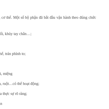
g cơ thể. Một số bộ phận đã bắt đầu vận hành theo đúng chức
ối, khủy tay chân…;
hể, trán phình to;
i, miệng
n, ruột…có thể hoạt động;
 thực sự rõ ràng;
ần