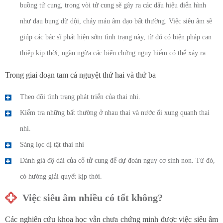
buồng tử cung, trong vòi tử cung sẽ gây ra các dấu hiệu điển hình
như đau bụng dữ dội, chảy máu âm đạo bất thường. Việc siêu âm sẽ
giúp các bác sĩ phát hiện sớm tình trạng này, từ đó có biện pháp can
thiệp kịp thời, ngăn ngừa các biến chứng nguy hiểm có thể xảy ra.
Trong giai đoạn tam cá nguyệt thứ hai và thứ ba
Theo dõi tình trạng phát triển của thai nhi.
Kiểm tra những bất thường ở nhau thai và nước ối xung quanh thai
nhi.
Sàng lọc dị tật thai nhi
Đánh giá độ dài của cổ tử cung để dự đoán nguy cơ sinh non. Từ đó,
có hướng giải quyết kịp thời.
Việc siêu âm nhiều có tốt không?
Các nghiên cứu khoa học vẫn chưa chứng minh được việc siêu âm