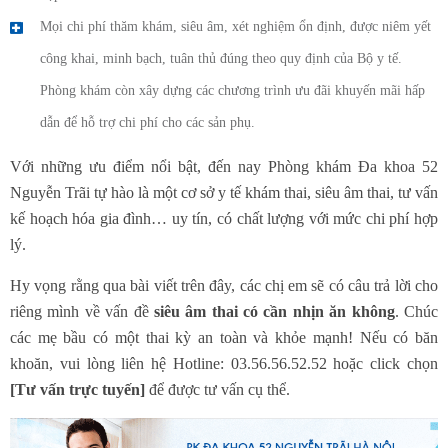
Mọi chi phí thăm khám, siêu âm, xét nghiệm ổn định, được niêm yết
công khai, minh bạch, tuân thủ đúng theo quy định của Bộ y tế.
Phòng khám còn xây dựng các chương trình ưu đãi khuyến mãi hấp
dẫn để hỗ trợ chi phí cho các sản phụ.
Với những ưu điểm nổi bật, đến nay Phòng khám Đa khoa 52
Nguyễn Trãi tự hào là một cơ sở y tế khám thai, siêu âm thai, tư vấn
kế hoạch hóa gia đình… uy tín, có chất lượng với mức chi phí hợp
lý.
Hy vọng rằng qua bài viết trên đây, các chị em sẽ có câu trả lời cho
riêng mình về vấn đề
siêu âm thai có cần nhịn ăn không
. Chúc
các mẹ bầu có một thai kỳ an toàn và khỏe mạnh! Nếu có băn
khoăn, vui lòng liên hệ Hotline: 03.56.56.52.52 hoặc click chọn
[Tư vấn trực tuyến]
để được tư vấn cụ thể.