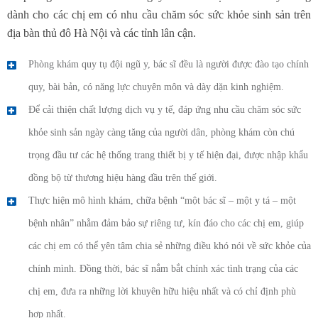
dành cho các chị em có nhu cầu chăm sóc sức khỏe sinh sản trên
địa bàn thủ đô Hà Nội và các tỉnh lân cận.
Phòng khám quy tụ đội ngũ y, bác sĩ đều là người được đào tạo chính
quy, bài bản, có năng lực chuyên môn và dày dặn kinh nghiệm.
Để cải thiện chất lượng dịch vụ y tế, đáp ứng nhu cầu chăm sóc sức
khỏe sinh sản ngày càng tăng của người dân, phòng khám còn chú
trọng đầu tư các hệ thống trang thiết bị y tế hiện đại, được nhập khẩu
đồng bộ từ thương hiệu hàng đầu trên thế giới.
Thực hiện mô hình khám, chữa bệnh “một bác sĩ – một y tá – một
bệnh nhân” nhằm đảm bảo sự riêng tư, kín đáo cho các chị em, giúp
các chị em có thể yên tâm chia sẻ những điều khó nói về sức khỏe của
chính mình. Đồng thời, bác sĩ nắm bắt chính xác tình trạng của các
chị em, đưa ra những lời khuyên hữu hiệu nhất và có chỉ định phù
hợp nhất.