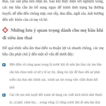
thai, các sản phụ nên nhịn ăn. Sau khi thực hiện xét nghiệm xong,
các mẹ bầu cần ăn bổ sung ngay để tránh tình trạng hạ đường
huyết, dễ dẫn đến chóng mặt, run rẩy, đau đầu, ngất xỉu, ảnh hưởng
đến sức khỏe của cả mẹ và bé.
Những lưu ý quan trọng dành cho mẹ bầu khi
đi siêu âm thai
Để quá trình siêu âm thai diễn ra thuận lợi và nhanh chóng, các mẹ
bầu cần phải chú ý đến một số vấn đề dưới đây:
Một điều vô cùng quan trọng là trước khi đi siêu âm thai các mẹ bầu
cần lựa chọn một cơ sở y tế uy tín, đáng tin cậy để theo dõi sự phát
triển của thai nhi chính xác, tránh sai sót trong việc chẩn đoán kết
quả.
Các chị em nên tuyệt đối tránh sử dụng các chất kích thích như thuốc
lá, cà phê, rượu bia… trong vòng 12 tiếng trước khi đi siêu âm thai