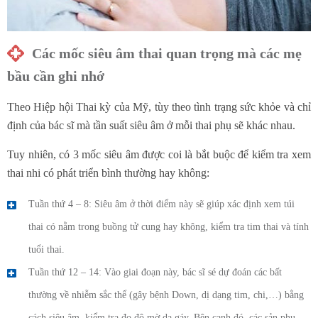
Các mốc siêu âm thai quan trọng mà các mẹ
bầu cần ghi nhớ
Theo Hiệp hội Thai kỳ của Mỹ, tùy theo tình trạng sức khỏe và chỉ
định của bác sĩ mà tần suất siêu âm ở mỗi thai phụ sẽ khác nhau.
Tuy nhiên, có 3 mốc siêu âm được coi là bắt buộc để kiểm tra xem
thai nhi có phát triển bình thường hay không:
Tuần thứ 4 – 8: Siêu âm ở thời điểm này sẽ giúp xác định xem túi
thai có nằm trong buồng tử cung hay không, kiểm tra tim thai và tính
tuổi thai.
Tuần thứ 12 – 14: Vào giai đoạn này, bác sĩ sé dự đoán các bất
thường về nhiễm sắc thể (gây bệnh Down, dị dạng tim, chi,…) bằng
cách siêu âm, kiểm tra đo độ mờ da gáy. Bên cạnh đó, các sản phụ