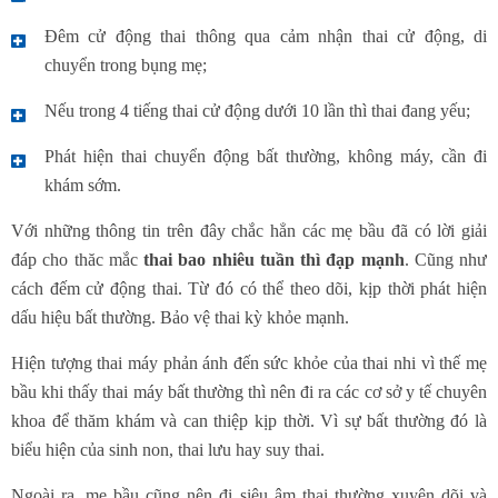
Đêm cử động thai thông qua cảm nhận thai cử động, di
chuyển trong bụng mẹ;
Nếu trong 4 tiếng thai cử động dưới 10 lần thì thai đang yếu;
Phát hiện thai chuyển động bất thường, không máy, cần đi
khám sớm.
Với những thông tin trên đây chắc hẳn các mẹ bầu đã có lời giải
đáp cho thăc mắc
thai bao nhiêu tuần thì đạp mạnh
. Cũng như
cách đếm cử động thai. Từ đó có thể theo dõi, kịp thời phát hiện
dấu hiệu bất thường. Bảo vệ thai kỳ khỏe mạnh.
Hiện tượng thai máy phản ánh đến sức khỏe của thai nhi vì thế mẹ
bầu khi thấy thai máy bất thường thì nên đi ra các cơ sở y tế chuyên
khoa để thăm khám và can thiệp kịp thời. Vì sự bất thường đó là
biểu hiện của sinh non, thai lưu hay suy thai.
Ngoài ra, mẹ bầu cũng nên đi siêu âm thai thường xuyên dõi và